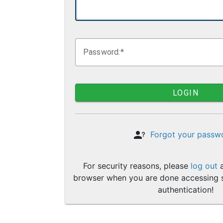
P
assword:
LOGIN
Forgot your passw
For security reasons, please
log out
a
browser when you are done accessing s
authentication!