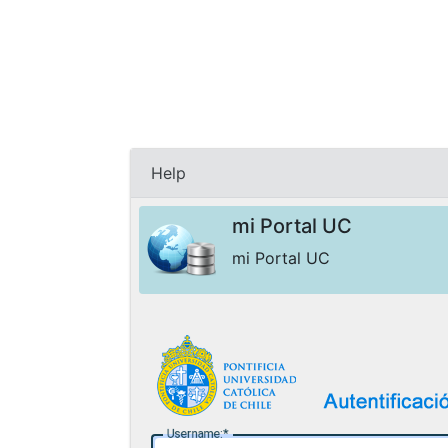
Help
mi Portal UC
mi Portal UC
U
sername: